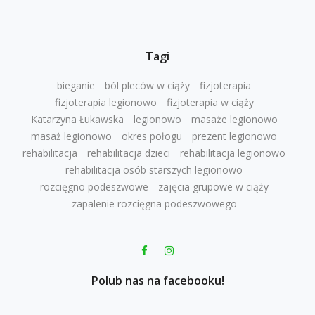
Tagi
bieganie
ból pleców w ciąży
fizjoterapia
fizjoterapia legionowo
fizjoterapia w ciąży
Katarzyna Łukawska
legionowo
masaże legionowo
masaż legionowo
okres połogu
prezent legionowo
rehabilitacja
rehabilitacja dzieci
rehabilitacja legionowo
rehabilitacja osób starszych legionowo
rozcięgno podeszwowe
zajęcia grupowe w ciąży
zapalenie rozcięgna podeszwowego
Polub nas na facebooku!