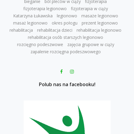
bieganie
ból pleców w ciąży
fizjoterapia
fizjoterapia legionowo
fizjoterapia w ciąży
Katarzyna Łukawska
legionowo
masaże legionowo
masaż legionowo
okres połogu
prezent legionowo
rehabilitacja
rehabilitacja dzieci
rehabilitacja legionowo
rehabilitacja osób starszych legionowo
rozcięgno podeszwowe
zajęcia grupowe w ciąży
zapalenie rozcięgna podeszwowego
Polub nas na facebooku!