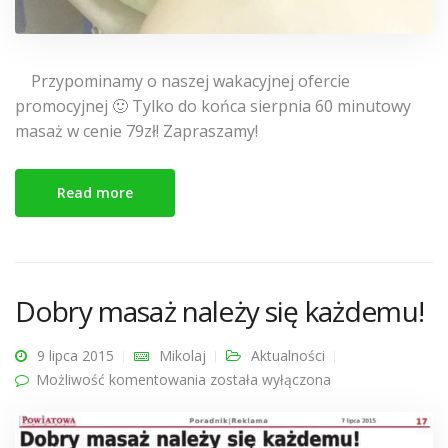
Przypominamy o naszej wakacyjnej ofercie
promocyjnej 🙂 Tylko do końca sierpnia 60 minutowy
masaż w cenie 79zł! Zapraszamy!
Read more
Dobry masaż należy się każdemu!
9 lipca 2015
Mikolaj
Aktualności
Możliwość komentowania
Dobry masaż należy się każdemu!
została wyłączona