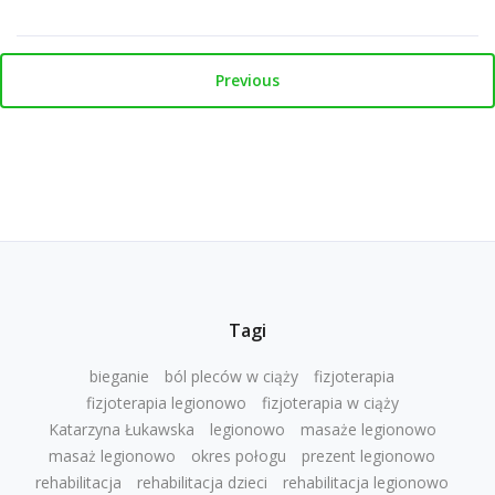
Previous
Tagi
bieganie
ból pleców w ciąży
fizjoterapia
fizjoterapia legionowo
fizjoterapia w ciąży
Katarzyna Łukawska
legionowo
masaże legionowo
masaż legionowo
okres połogu
prezent legionowo
rehabilitacja
rehabilitacja dzieci
rehabilitacja legionowo