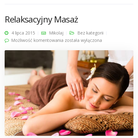
Relaksacyjny Masaż
4 lipca 2015
Mikolaj
Bez kategorii
Możliwość komentowania
Relaksacyjny Masaż
została wyłączona