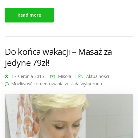
Read more
Do końca wakacji – Masaż za
jedyne 79zł!
17 sierpnia 2015
Mikolaj
Aktualności
Możliwość komentowania
Do końca wakacji – Masaż za
została wyłączona
jedyne 79zł!