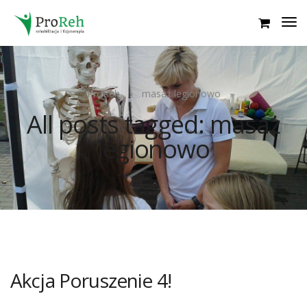
ProReh
masaż legionowo
All posts tagged: masaż
legionowo
Akcja Poruszenie 4!