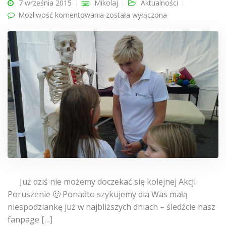
7 września 2015
Mikolaj
Aktualności
Możliwość komentowania
Akcja Poruszenie 4!
została wyłączona
Już dziś nie możemy doczekać się kolejnej Akcji
Poruszenie 🙂 Ponadto szykujemy dla Was małą
niespodziankę już w najbliższych dniach – śledźcie nasz
fanpage […]