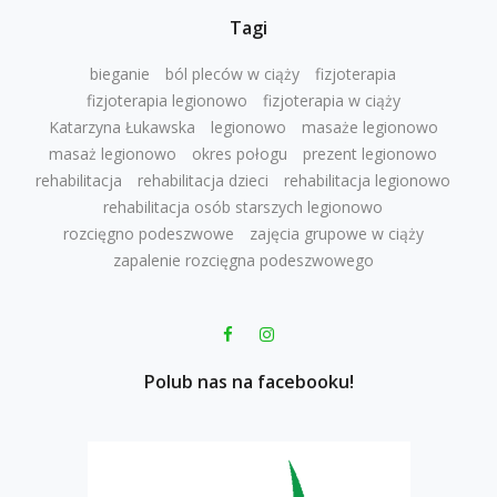
Tagi
bieganie
ból pleców w ciąży
fizjoterapia
fizjoterapia legionowo
fizjoterapia w ciąży
Katarzyna Łukawska
legionowo
masaże legionowo
masaż legionowo
okres połogu
prezent legionowo
rehabilitacja
rehabilitacja dzieci
rehabilitacja legionowo
rehabilitacja osób starszych legionowo
rozcięgno podeszwowe
zajęcia grupowe w ciąży
zapalenie rozcięgna podeszwowego
Polub nas na facebooku!