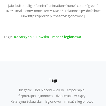
[aio_button align=”center” animation=”none” color=”green”
size=”small” icon=”none” text=”Masaż” relationship=”dofollow”
url=”https://proreh.pl/masaz-legionowo/”]
Tags:
Katarzyna Łukawska
masaż legionowo
Tagi
bieganie
ból pleców w ciąży
fizjoterapia
fizjoterapia legionowo
fizjoterapia w ciąży
Katarzyna Łukawska
legionowo
masaże legionowo