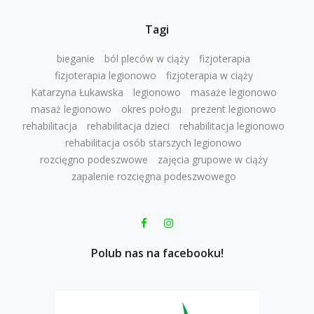
Tagi
bieganie
ból pleców w ciąży
fizjoterapia
fizjoterapia legionowo
fizjoterapia w ciąży
Katarzyna Łukawska
legionowo
masaże legionowo
masaż legionowo
okres połogu
prezent legionowo
rehabilitacja
rehabilitacja dzieci
rehabilitacja legionowo
rehabilitacja osób starszych legionowo
rozcięgno podeszwowe
zajęcia grupowe w ciąży
zapalenie rozcięgna podeszwowego
Polub nas na facebooku!