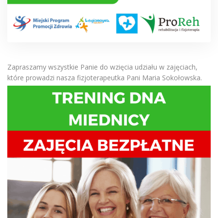
Zapraszamy wszystkie Panie do wzięcia udziału w zajęciach,
które prowadzi nasza fizjoterapeutka Pani Maria Sokołowska.